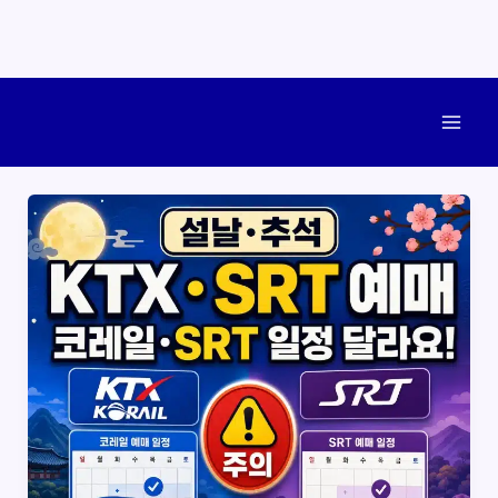
콘
텐
Mai
츠
로
Men
건
너
뛰
기