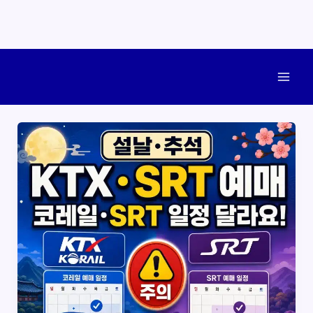
콘
텐
Mai
츠
로
Men
건
너
뛰
기