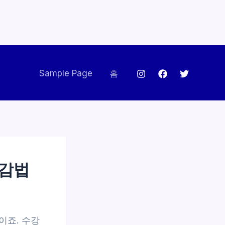
Sample Page
홈
절감법
이죠. 수강