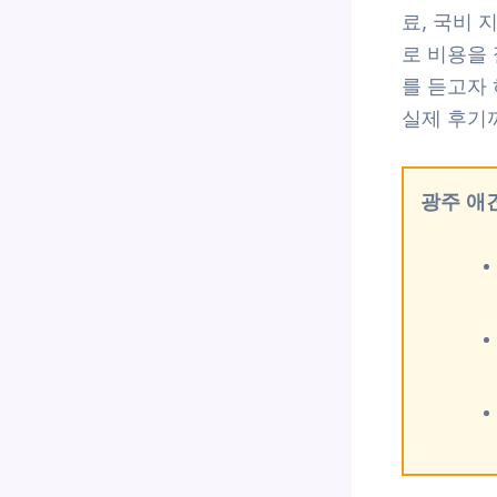
료, 국비 
로 비용을
를 듣고자
실제 후기
광주 애