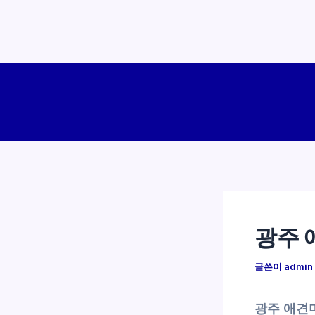
콘
텐
츠
로
건
너
뛰
기
광주 
글쓴이
admin
광주 애견