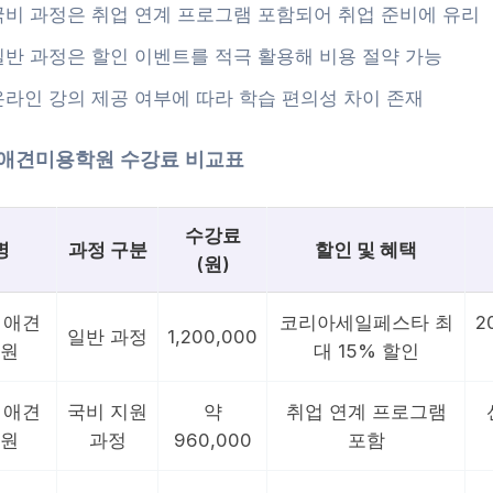
국비 과정은 취업 연계 프로그램 포함되어 취업 준비에 유리
일반 과정은 할인 이벤트를 적극 활용해 비용 절약 가능
온라인 강의 제공 여부에 따라 학습 편의성 차이 존재
 애견미용학원 수강료 비교표
수강료
명
과정 구분
할인 및 혜택
(원)
 애견
코리아세일페스타 최
2
일반 과정
1,200,000
원
대 15% 할인
 애견
국비 지원
약
취업 연계 프로그램
원
과정
960,000
포함