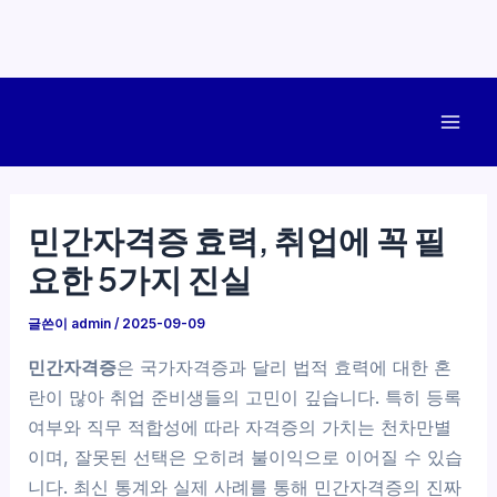
콘
텐
Mai
츠
로
Men
건
민간자격증 효력, 취업에 꼭 필
너
요한 5가지 진실
뛰
기
글쓴이
admin
/
2025-09-09
민간자격증
은 국가자격증과 달리 법적 효력에 대한 혼
란이 많아 취업 준비생들의 고민이 깊습니다. 특히 등록
여부와 직무 적합성에 따라 자격증의 가치는 천차만별
이며, 잘못된 선택은 오히려 불이익으로 이어질 수 있습
니다. 최신 통계와 실제 사례를 통해 민간자격증의 진짜