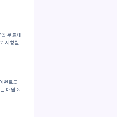
 7일 무료체
으로 시청할
.
브 이벤트도
는 매월 3