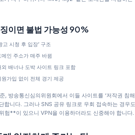
징이면 불법 가능성 90%
‘광고 시청 후 입장’ 구조
도메인 주소가 매주 바뀜
해외 배너나 도박 사이트 링크 포함
회원가입 없이 전체 경기 제공
기준, 방송통신심의위원회에서 이들 사이트를 ‘저작권 침해
단합니다. 그러나 SNS 공유 링크로 우회 접속하는 경우도
적 위험**이 있으니 VPN을 이용하더라도 신중해야 합니다.