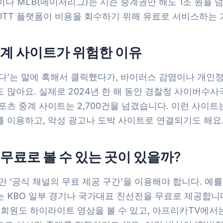
나 MLB(메이저리그)는 시즌 중계권만 해도 1조 원을 넘
OTT 플랫폼이 비용을 회수하기 위해 유료로 서비스하는 
중계 사이트가 위험한 이유
본다’는 말에 혹해서 클릭했다가, 바이러스 감염이나 개인
 많아요. 실제로 2024년 한 해 동안 경찰청 사이버수사
포츠 중계 사이트는 2,700건을 넘겼습니다. 이런 사이트
를 이용하고, 악성 광고나 도박 사이트로 연결되기도 해요
무료로 볼 수 있는 곳이 있을까?
만 ‘공식 채널의 무료 제공 구간’을 이용해야 합니다. 예를
 KBO 일부 경기나 국가대표 친선전을 무료로 제공합니다.
비회원도 하이라이트 영상을 볼 수 있고, 아프리카TV에서는