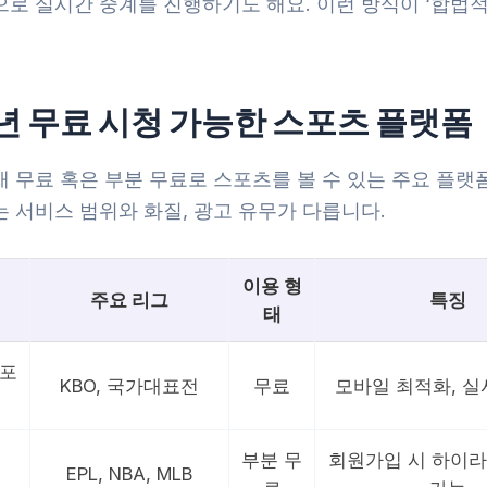
으로 실시간 중계를 진행하기도 해요. 이런 방식이 ‘합법적
5년 무료 시청 가능한 스포츠 플랫폼
 무료 혹은 부분 무료로 스포츠를 볼 수 있는 주요 플랫
 서비스 범위와 화질, 광고 유무가 다릅니다.
이용 형
주요 리그
특징
태
스포
KBO, 국가대표전
무료
모바일 최적화, 실
부분 무
회원가입 시 하이라
EPL, NBA, MLB