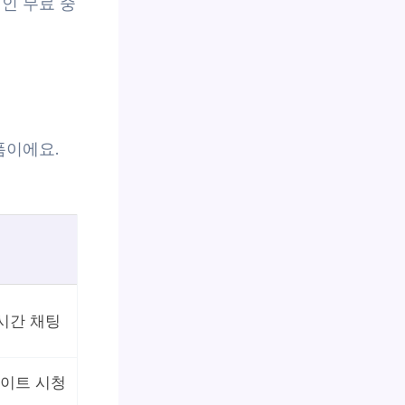
인 무료 중
폼이에요.
시간 채팅
이트 시청