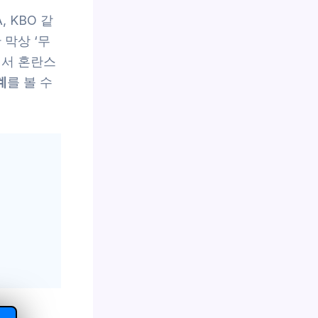
, KBO 같
 막상 ‘무
어서 혼란스
계
를 볼 수