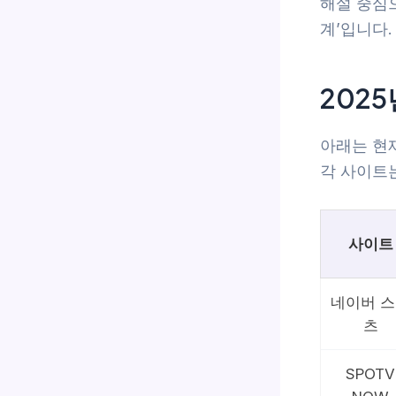
해설 중심
계’입니다.
202
아래는 현재
각 사이트는
사이트
네이버 
츠
SPOTV