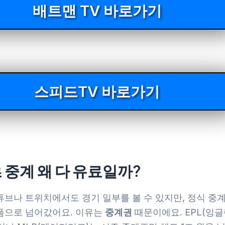
배트맨 TV 바로가기
스피드TV 바로가기
 중계 왜 다 유료일까?
튜브나 트위치에서도 경기 일부를 볼 수 있지만, 정식 중
폼으로 넘어갔어요. 이유는
중계권
때문이에요. EPL(잉