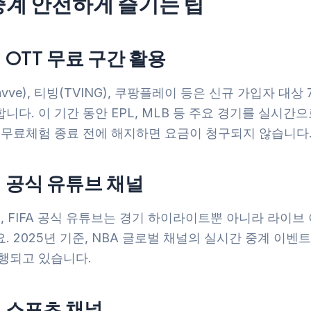
중계 안전하게 즐기는 팁
식 OTT 무료 구간 활용
vve), 티빙(TVING), 쿠팡플레이 등은 신규 가입자 대상
니다. 이 기간 동안 EPL, MLB 등 주요 경기를 실시간
. 무료체험 종료 전에 해지하면 요금이 청구되지 않습니다
해외 공식 유튜브 채널
FC, FIFA 공식 유튜브는 경기 하이라이트뿐 아니라 라이
. 2025년 기준, NBA 글로벌 채널의 실시간 중계 이벤트
진행되고 있습니다.
지역 스포츠 채널