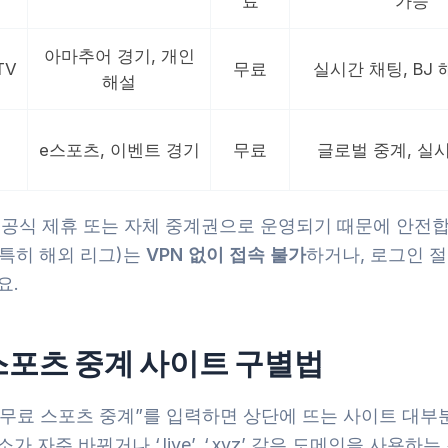
료
가능
아마추어 경기, 개인
TV
무료
실시간 채팅, BJ
해설
e스포츠, 이벤트 경기
무료
글로벌 중계, 실
은 공식 제휴 또는 자체 중계권으로 운영되기 때문에 안전합
(특히 해외 리그)는
VPN 없이 접속 불가
하거나, 로그인 
요.
스포츠 중계 사이트 구별법
“무료 스포츠 중계”를 입력하면 상단에 뜨는 사이트 대부
가 자주 바뀌거나 ‘.live’, ‘.xyz’ 같은 도메인을 사용하