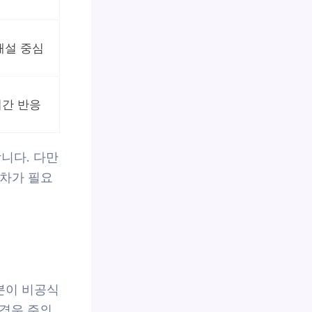
 해설 중심
시간 반응
니다. 다만
절차가 필요
분이 비공식
는 경우 주의