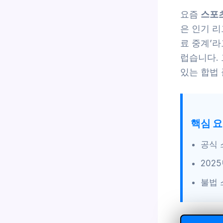
요즘
스포
은 인기 리
료 중계’
럽습니다. 
있는 합법
핵심 
공식 
202
불법 