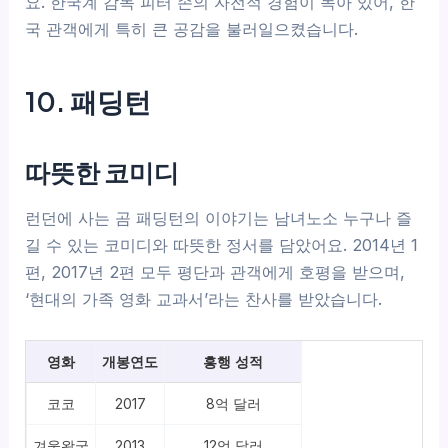
요. 한국계 감독 피터 손의 자전적 경험이 녹아 있어, 한
국 관객에게 특히 큰 공감을 불러일으켰습니다.
10. 패딩턴
따뜻한 코미디
런던에 사는 곰 패딩턴의 이야기는 남녀노소 누구나 즐
길 수 있는 코미디와 따뜻한 정서를 담았어요. 2014년 1
편, 2017년 2편 모두 평단과 관객에게 호평을 받으며,
‘현대의 가족 영화 교과서’라는 찬사를 받았습니다.
영화
개봉연도
흥행 성적
코코
2017
8억 달러
겨울왕국
2013
12억 달러