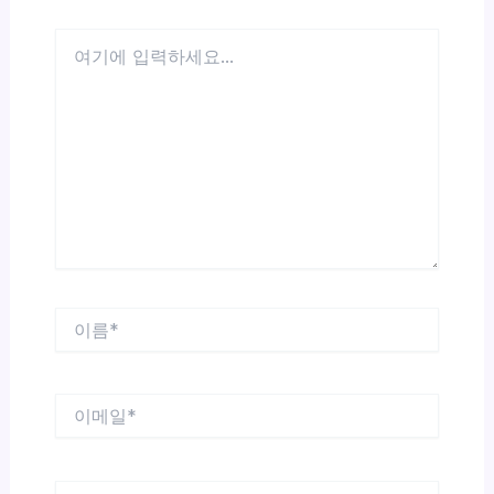
여
기
에
입
력
하
세
요...
이
름
*
이
메
일
*
웹