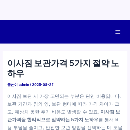
콘
텐
Mai
츠
로
Men
건
이사짐 보관가격 5가지 절약 노
너
하우
뛰
기
글쓴이
admin
/
2025-08-27
이사짐 보관 시 가장 고민되는 부분은 단연 비용입니다.
보관 기간과 짐의 양, 보관 형태에 따라 가격 차이가 크
고, 예상치 못한 추가 비용도 발생할 수 있죠.
이사짐 보
관가격을 합리적으로 절약하는 5가지 노하우
를 통해 비
용 부담을 줄이고, 안전한 보관 방법을 선택하는 데 도움