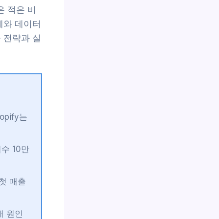
 적은 비
례와 데이터
 전략과 실
pify는
수 10만
 첫 매출
패 원인