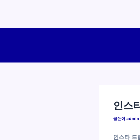
콘
텐
츠
로
건
너
뛰
기
인스타
글쓴이
admin
인스타 드