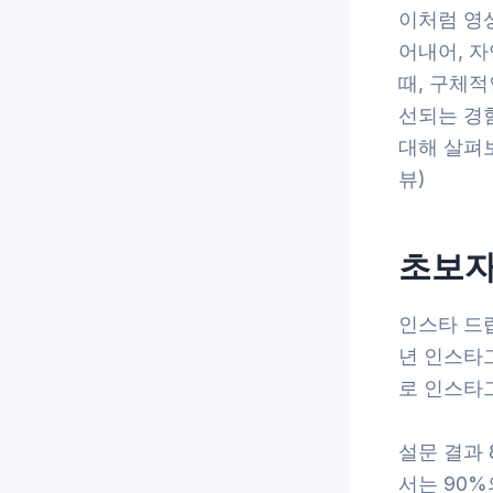
이처럼 영
어내어, 
때, 구체적
선되는 경
대해 살펴보
뷰)
초보자
인스타 드랍
년 인스타그
로 인스타그
설문 결과
서는 90