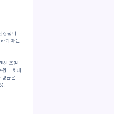
 권장됩니
소하기 때문
 텐션 조절
수원 그릿테
가 평균은
).