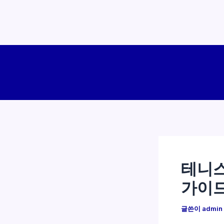
콘
텐
츠
로
건
너
뛰
기
테니스
가이
글쓴이
admin