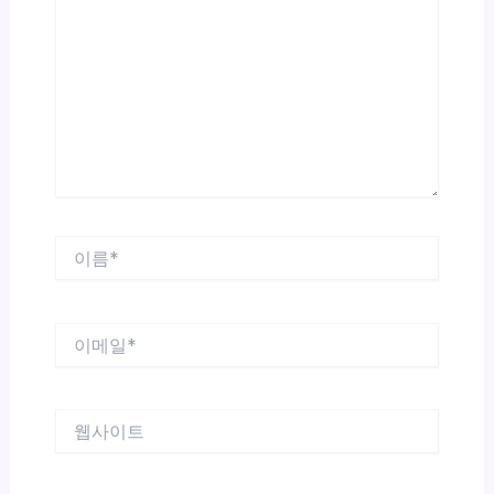
에
입
력
하
세
요...
이
름
*
이
메
일
*
웹
사
이
트