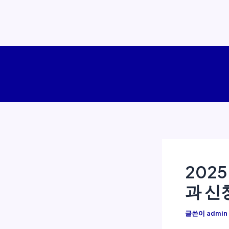
콘
텐
츠
로
건
너
뛰
기
202
과 신
글쓴이
admin