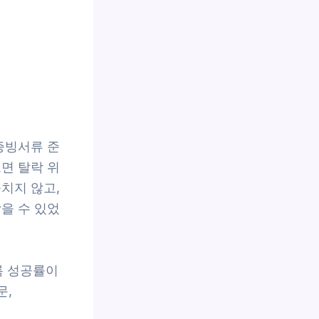
증빙서류 준
면 탈락 위
치지 않고,
을 수 있었
록 성공률이
문,