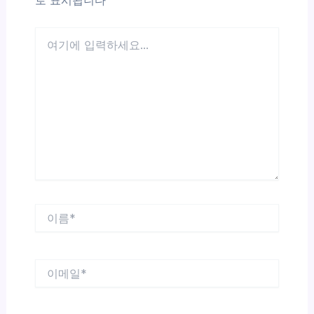
로 표시됩니다
여
기
에
입
력
하
세
요...
이
름
*
이
메
일
*