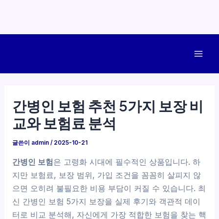
콘
텐
Mai
츠
로
Men
건
간병인 보험 추천 5가지 보장 비
너
교와 보험료 분석
뛰
기
글쓴이
admin
/
2025-10-21
간병인 보험
은 고령화 시대에 필수적인 상품입니다. 하
지만 보험료, 보장 범위, 가입 조건을 꼼꼼히 살피지 않
으면 오히려 불필요한 비용 부담이 커질 수 있습니다. 최
신 간병인 보험 5가지 보장을 실제 후기와 객관적 데이
터로 비교 분석해, 자신에게 가장 적합한 보험을 찾는 핵