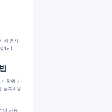
시험 응시
4년).
약법
기 학원 비
원 등록비용
감이 가능