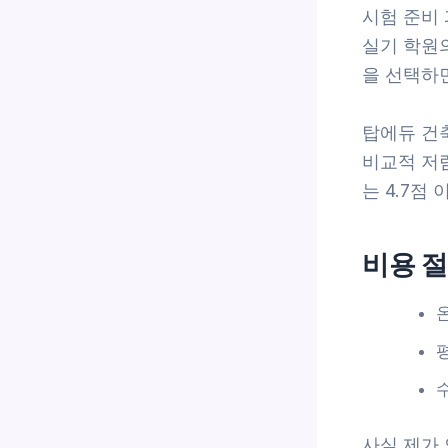
시험 준비
실기 학원의
을 선택하면
탑에듀 건
비교적 저
는 4.7점
비용 절
사실 제가