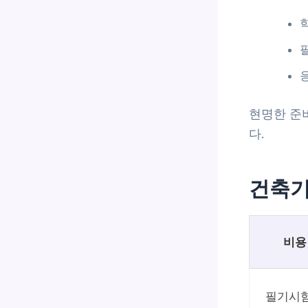
현명한 준
다.
건축기
비용
필기시험