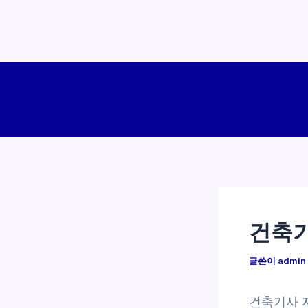
콘
텐
츠
로
건
너
뛰
기
건축기
글쓴이
admin
건축기사 