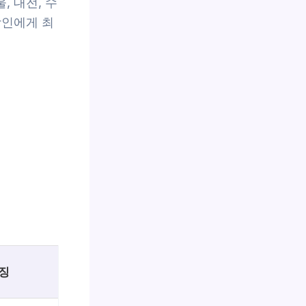
 대전, 수
장인에게 최
징