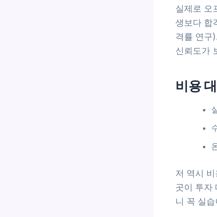
실제로 오
생보다 합격
격률 연구)
신뢰도가 
비용 대
저 역시 
곳이 투자
니 꼭 실