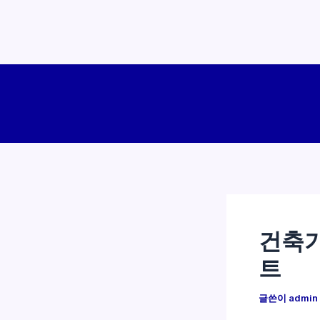
콘
텐
츠
로
건
너
뛰
기
건축기
트
글쓴이
admin