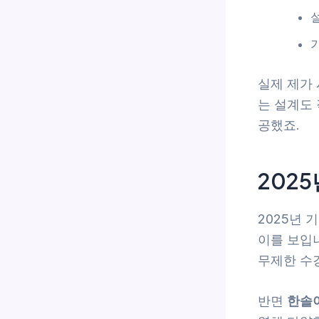
실제 제가
는 설계도
공했죠.
202
2025년 
이를 보입
무제한 수
반면
한솔