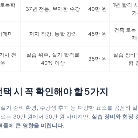
토목학
1년 합격 
37년 전통, 무제한 수강
40만 원
가
건축·토목
카데미
저자 직강, 통합 강의
45만 원
제
기사 전
실습 위주, 실기 합격률
실습 장비 
35만 원
학원
40% 이상
험 
선택 시 꼭 확인해야 할 5가지
 실기 준비 환경, 수강생 후기 등 다양한 요소를 꼼꼼히 
강료는 30만 원에서 50만 원 사이지만,
실습 장비와 현장 
격률에 큰 영향을 미칩니다.