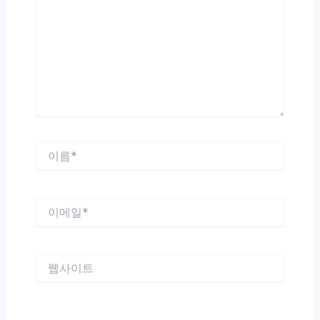
입
력
하
세
요...
이
름
*
이
메
일
*
웹
사
이
트