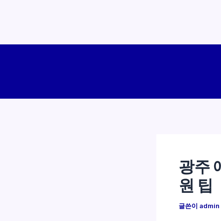
콘
텐
츠
로
건
너
뛰
기
광주 
원 팁
글쓴이
admin