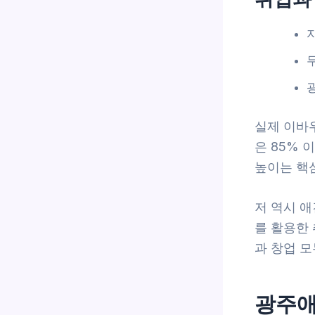
실제 이바
은 85%
높이는 핵심
저 역시 
를 활용한
과 창업 모
광주애