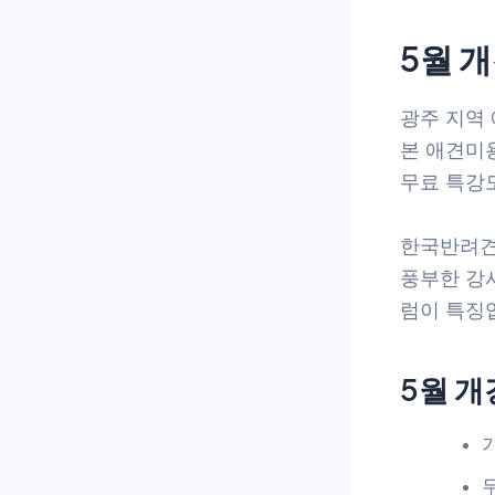
5월 
광주 지역
본 애견미
무료 특강도
한국반려견
풍부한 강
럼이 특징
5월 개