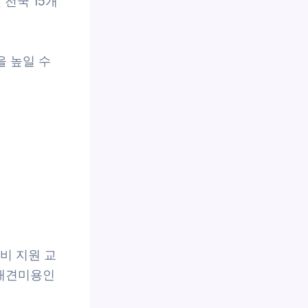
전국 15개
 높일 수
비 지원 교
국애견미용인