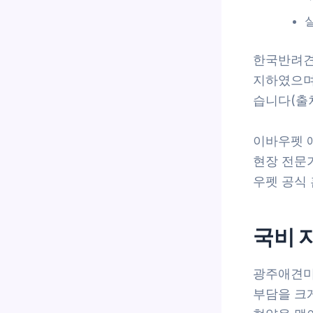
한국반려견
지하였으며
습니다(출처
이바우펫 
현장 전문
우펫 공식 홈
국비 
광주애견미
부담을 크