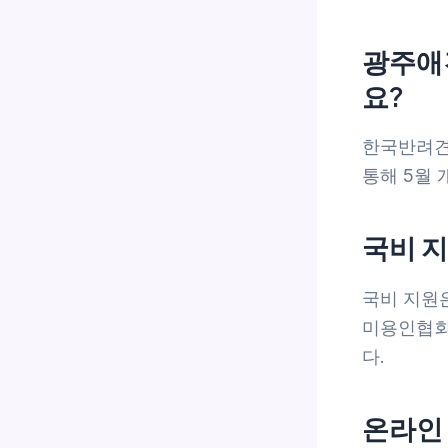
광주애
요?
한국반려견
통해 5월 
국비 
국비 지원은
미용인협회
다.
온라인