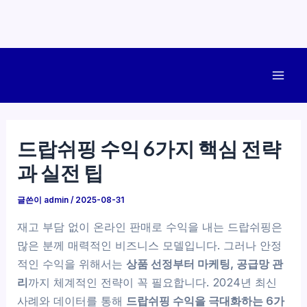
콘
텐
Mai
츠
로
Men
건
드랍쉬핑 수익 6가지 핵심 전략
너
과 실전 팁
뛰
기
글쓴이
admin
/
2025-08-31
재고 부담 없이 온라인 판매로 수익을 내는 드랍쉬핑은
많은 분께 매력적인 비즈니스 모델입니다. 그러나 안정
적인 수익을 위해서는
상품 선정부터 마케팅, 공급망 관
리
까지 체계적인 전략이 꼭 필요합니다. 2024년 최신
사례와 데이터를 통해
드랍쉬핑 수익을 극대화하는 6가