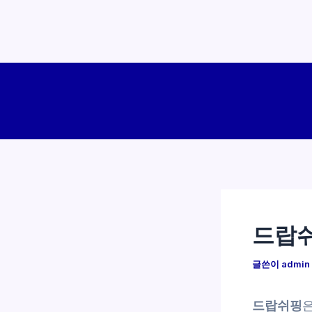
콘
텐
츠
로
건
너
뛰
기
드랍쉬
글쓴이
admin
드랍쉬핑