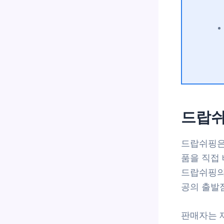
드랍쉬
드랍쉬핑은
품을 직접 
드랍쉬핑의
공의 출발
판매자는 