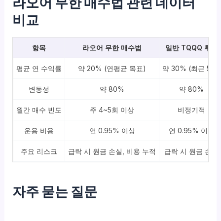
라오어 무한 매수법 관련 데이터
비교
항목
라오어 무한 매수법
일반 TQQQ 투자
평균 연 수익률
약 20% (연평균 목표)
약 30% (최근 5년)
변동성
약 80%
약 80%
월간 매수 빈도
주 4~5회 이상
비정기적
운용 비용
연 0.95% 이상
연 0.95% 이상
주요 리스크
급락 시 원금 손실, 비용 누적
급락 시 원금 손실
자주 묻는 질문