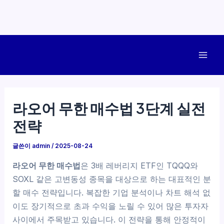
콘
텐
Mai
츠
로
Men
건
라오어 무한 매수법 3단계 실전
너
전략
뛰
기
글쓴이
admin
/
2025-08-24
라오어 무한 매수법
은 3배 레버리지 ETF인 TQQQ와
SOXL 같은 고변동성 종목을 대상으로 하는 대표적인 분
할 매수 전략입니다. 복잡한 기업 분석이나 차트 해석 없
이도 장기적으로 초과 수익을 노릴 수 있어 많은 투자자
사이에서 주목받고 있습니다. 이 전략을 통해 안정적이