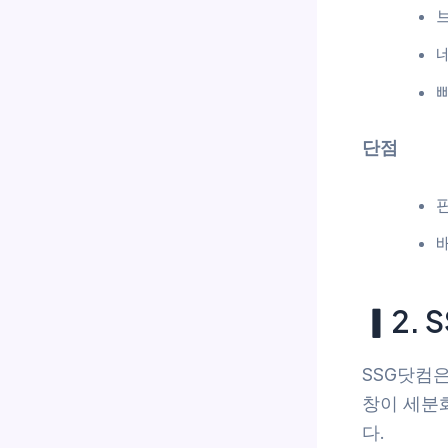
단점
▎2.
SSG닷컴
창이 세분
다.