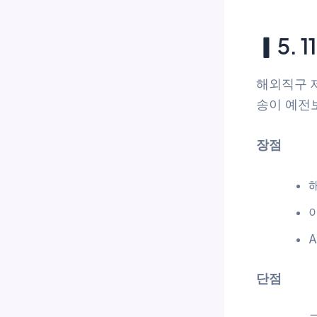
▎5. 
해외직구 
송이 예전
장점
단점