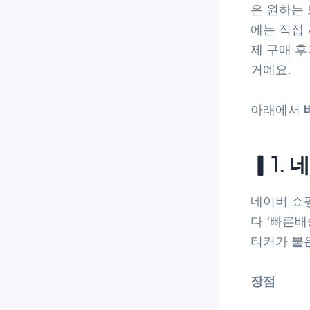
은 원하는
에는 직접 
제 구매 후
거예요.
아래에서
▎1.
네이버 쇼
다 ‘빠른
티커가 붙
장점