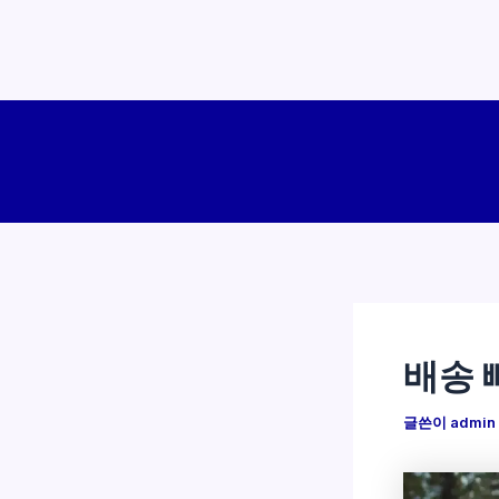
콘
텐
츠
로
건
너
뛰
기
배송 
글쓴이
admin