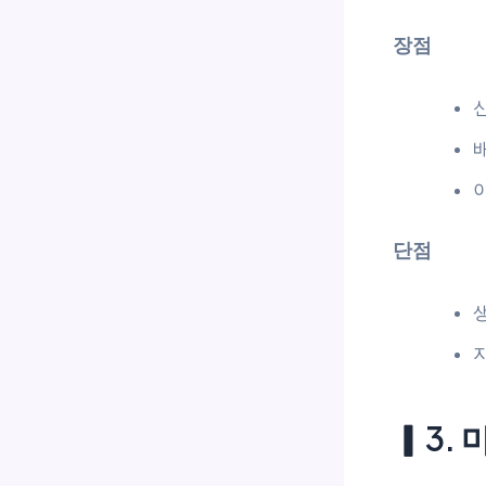
장점
단점
▎3.