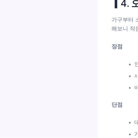
▎4.
가구부터 
해보니 작
장점
단점