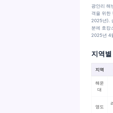
광안리 해변
객을 위한
2025년)
분에 호캉
2025년 4
지역별
지역
해운
대
영도