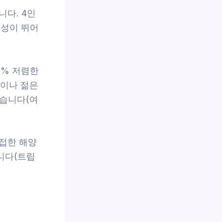
다. 4인
근성이 뛰어
0% 저렴한
객이나 젊은
있습니다(여
접한 해양
니다(트립