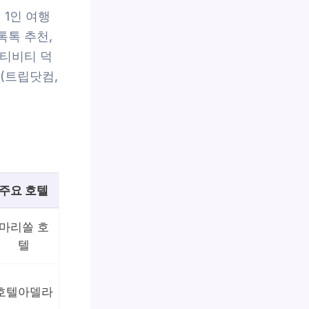
 1인 여행
톡톡 추천,
액티비티 덕
(트립닷컴,
주요 호텔
마리쏠 호
텔
호텔아델라