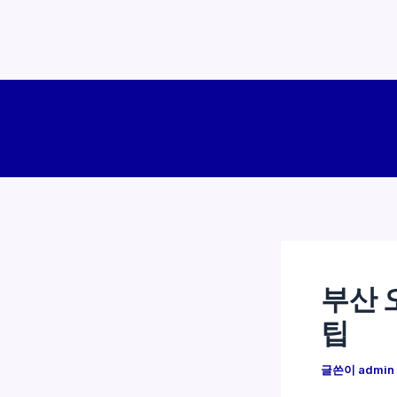
콘
텐
츠
로
건
너
뛰
기
부산 
팁
글쓴이
admin