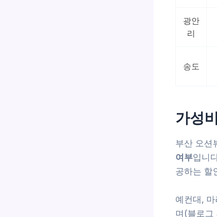
광안
리
송도
가성비
부산 오션
여부
입니다
공하는 할
예컨대, 마
며(블로그 