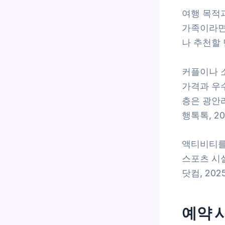
여행 목적
가족이라면 
나 추천할 
커플이나 
가격과 우수
층은 광안
행톡톡, 20
액티비티를
스포츠 시
닷컴, 202
예약 