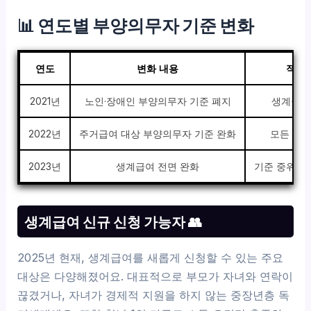
📊 연도별 부양의무자 기준 변화
연도
변화 내용
적용
2021년
노인·장애인 부양의무자 기준 폐지
생계급여
2022년
주거급여 대상 부양의무자 기준 완화
모든 수
2023년
생계급여 전면 완화
기준 중위소
생계급여 신규 신청 가능자 👥
2025년 현재, 생계급여를 새롭게 신청할 수 있는 주요
대상은 다양해졌어요. 대표적으로 부모가 자녀와 연락이
끊겼거나, 자녀가 경제적 지원을 하지 않는 중장년층 독