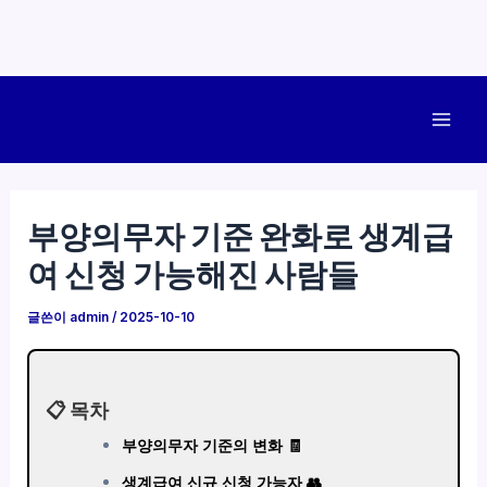
콘
텐
Mai
츠
로
Men
건
부양의무자 기준 완화로 생계급
너
여 신청 가능해진 사람들
뛰
기
글쓴이
admin
/
2025-10-10
📋 목차
부양의무자 기준의 변화 🧾
생계급여 신규 신청 가능자 👥