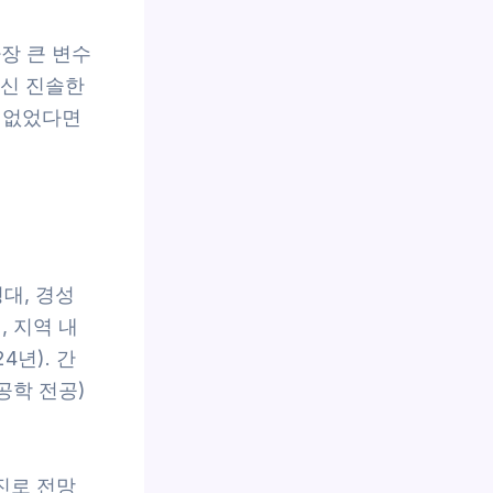
장 큰 변수
대신 진솔한
 없었다면
대, 경성
, 지역 내
4년). 간
공학 전공)
진로 전망