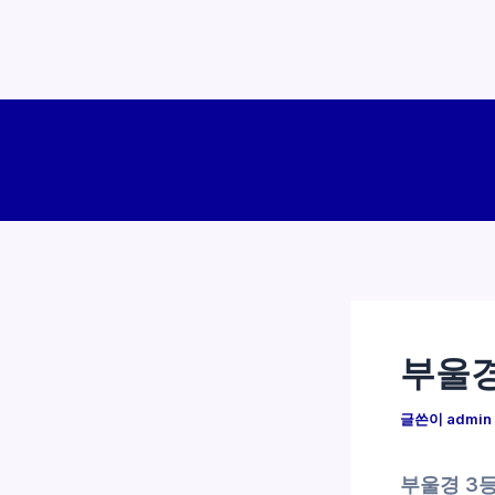
콘
텐
츠
로
건
너
뛰
기
부울경
글쓴이
admin
부울경 3