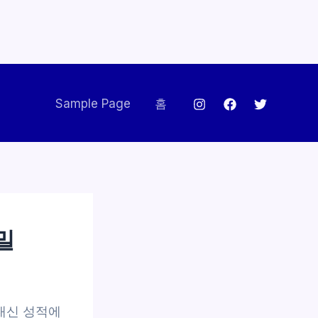
Sample Page
홈
밀
내신 성적에