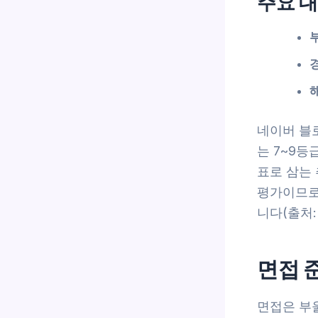
주요 대
네이버 블로
는 7~9등
표로 삼는
평가이므로
니다(출처: 
면접 
면접은 부