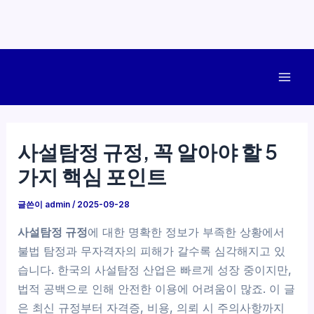
콘
텐
Mai
츠
로
Men
건
사설탐정 규정, 꼭 알아야 할 5
너
가지 핵심 포인트
뛰
기
글쓴이
admin
/
2025-09-28
사설탐정 규정
에 대한 명확한 정보가 부족한 상황에서
불법 탐정과 무자격자의 피해가 갈수록 심각해지고 있
습니다. 한국의 사설탐정 산업은 빠르게 성장 중이지만,
법적 공백으로 인해 안전한 이용에 어려움이 많죠. 이 글
은 최신 규정부터 자격증, 비용, 의뢰 시 주의사항까지