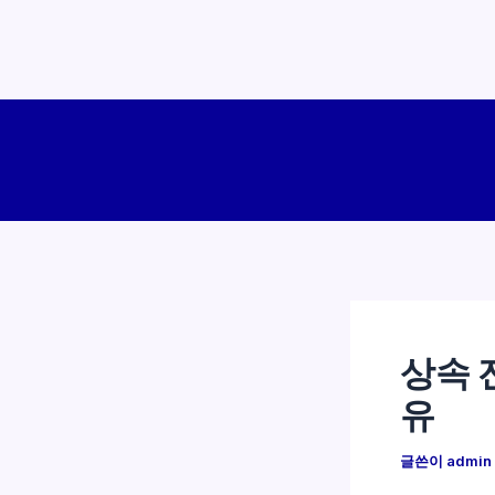
콘
텐
츠
로
건
너
뛰
기
상속 
유
글쓴이
admin