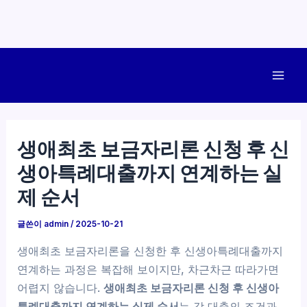
콘
텐
Mai
츠
로
Men
건
생애최초 보금자리론 신청 후 신
너
생아특례대출까지 연계하는 실
뛰
기
제 순서
글쓴이
admin
/
2025-10-21
생애최초 보금자리론을 신청한 후 신생아특례대출까지
연계하는 과정은 복잡해 보이지만, 차근차근 따라가면
어렵지 않습니다.
생애최초 보금자리론 신청 후 신생아
특례대출까지 연계하는 실제 순서
는 각 대출의 조건과