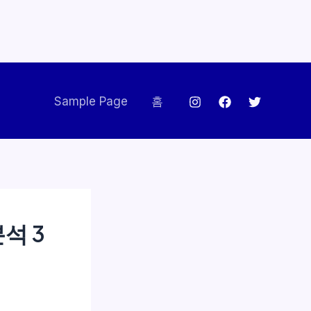
Sample Page
홈
석 3