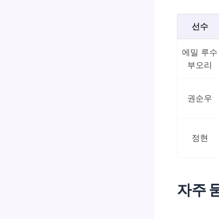
선수
에밀 루수
부오리
권순우
정현
자주 