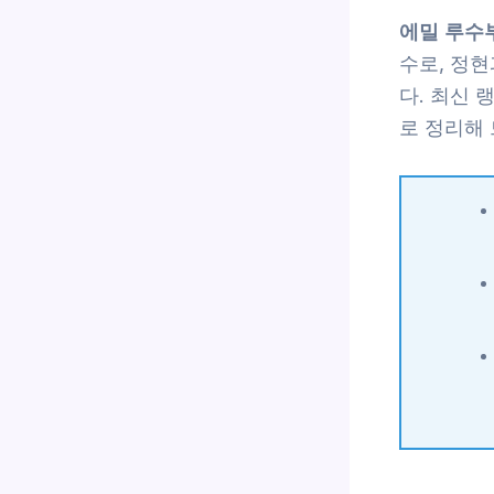
에밀 루수
수로, 정
다. 최신 
로 정리해