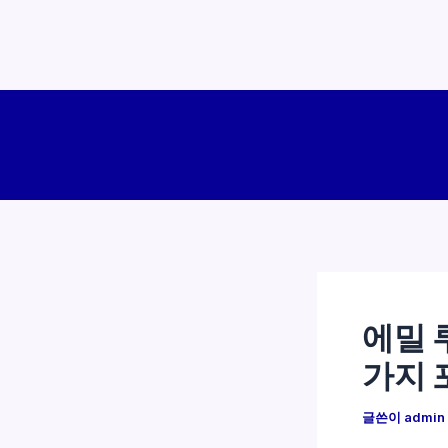
콘
텐
츠
로
건
너
뛰
기
에밀 
가지 
글쓴이
admin