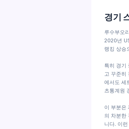
경기 
루수부오리
2020년 
랭킹 상승
특히 경기
고 꾸준히
에서도 세
츠통계원 경
이 부분은
의 차분한
니다. 이런