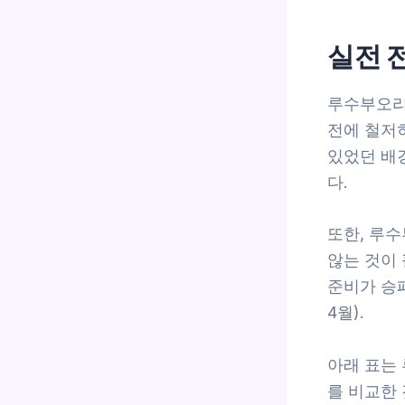
실전 
루수부오리
전에 철저
있었던 배
다.
또한, 루
않는 것이
준비가 승패
4월).
아래 표는
를 비교한