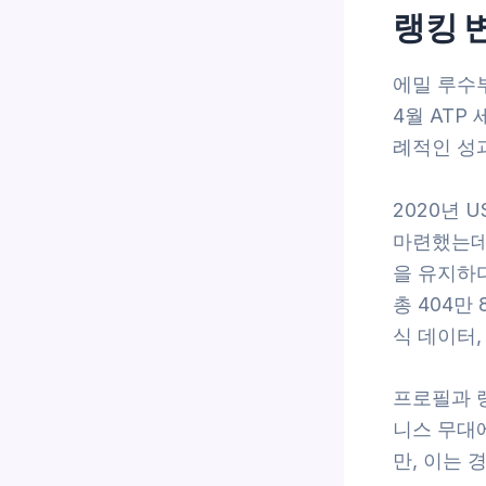
랭킹 
에밀 루수부
4월 ATP
례적인 성
2020년 
마련했는데
을 유지하다
총 404만
식 데이터, 
프로필과 
니스 무대에
만, 이는