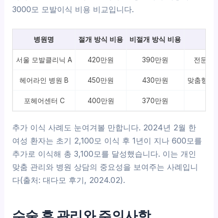
3000모 모발이식 비용 비교입니다.
병원명
절개 방식 비용
비절개 방식 비용
서울 모발클리닉 A
420만원
390만원
전문의 7
헤어라인 병원 B
450만원
430만원
맞춤형 디
포헤어센터 C
400만원
370만원
비절
추가 이식 사례도 눈여겨볼 만합니다. 2024년 2월 한
여성 환자는 초기 2,100모 이식 후 1년이 지나 600모를
추가로 이식해 총 3,100모를 달성했습니다. 이는 개인
맞춤 관리와 병원 상담의 중요성을 보여주는 사례입니
다(출처: 대다모 후기, 2024.02).
수술 후 관리와 주의사항