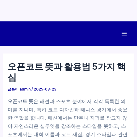
콘
텐
Mai
츠
로
Men
건
오픈코트 뜻과 활용법 5가지 핵
너
심
뛰
기
글쓴이
admin
/
2025-08-23
오픈코트 뜻
은 패션과 스포츠 분야에서 각각 독특한 의
미를 지니며, 특히 코트 디자인과 테니스 경기에서 중요
한 역할을 합니다. 패션에서는 단추나 지퍼를 잠그지 않
아 자연스러운 실루엣을 강조하는 스타일을 뜻하고, 스
포츠에서는 대회 이름과 코트 재질, 경기 스타일과 관련