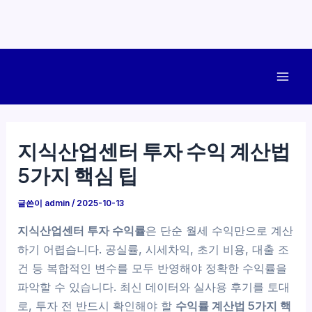
콘
텐
Mai
츠
로
Men
건
지식산업센터 투자 수익 계산법
너
5가지 핵심 팁
뛰
기
글쓴이
admin
/
2025-10-13
지식산업센터 투자 수익률
은 단순 월세 수익만으로 계산
하기 어렵습니다. 공실률, 시세차익, 초기 비용, 대출 조
건 등 복합적인 변수를 모두 반영해야 정확한 수익률을
파악할 수 있습니다. 최신 데이터와 실사용 후기를 토대
로, 투자 전 반드시 확인해야 할
수익률 계산법 5가지 핵