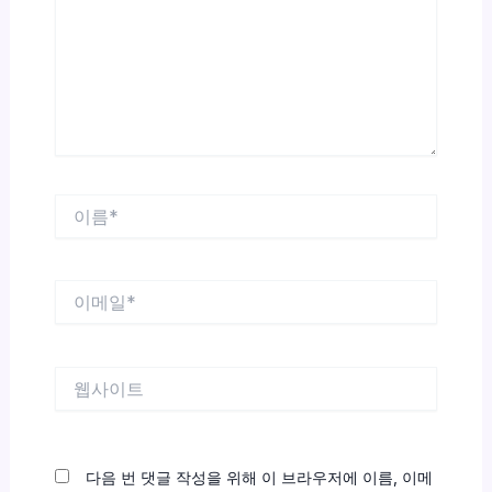
력
하
세
요...
이
름
*
이
메
일
*
웹
사
이
트
다음 번 댓글 작성을 위해 이 브라우저에 이름, 이메