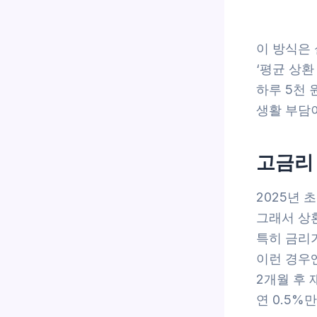
이 방식은
‘평균 상환
하루 5천 
생활 부담
고금리
2025년 
그래서 상환
특히 금리
이런 경우
2개월 후 
연 0.5%만