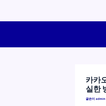
콘
텐
츠
로
건
너
뛰
기
카카오
실한 
글쓴이
admin