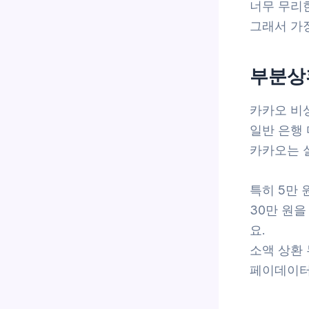
너무 무리
그래서 가장
부분상
카카오 비상
일반 은행
카카오는 
특히 5만 
30만 원을
요.
소액 상환
페이데이터