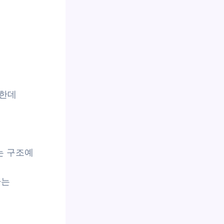
잡한데
는 구조예
다는