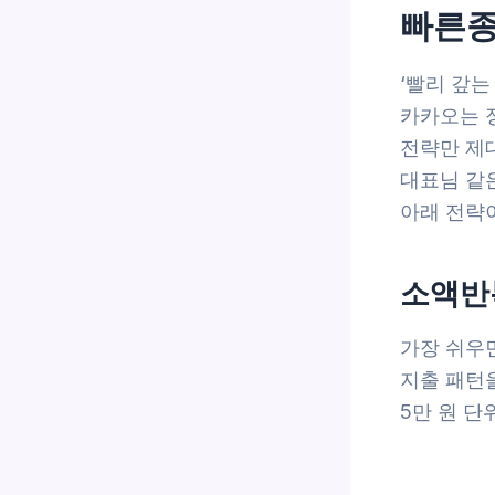
빠른종
‘빨리 갚는
카카오는 
전략만 제대
대표님 같
아래 전략
소액반
가장 쉬우
지출 패턴을
5만 원 단