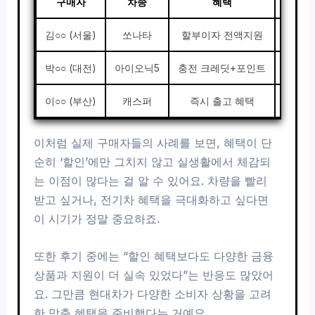
구매자
차종
혜택
김○○ (서울)
쏘나타
할부이자 전액지원
부담
박○○ (대전)
아이오닉5
충전 크레딧+포인트
충전비
이○○ (부산)
캐스퍼
즉시 출고 혜택
3일
이처럼 실제 구매자들의 사례를 보면, 혜택이 단
순히 ‘할인’에만 그치지 않고 실생활에서 체감되
는 이점이 많다는 걸 알 수 있어요. 차량을 빨리
받고 싶거나, 전기차 혜택을 극대화하고 싶다면
이 시기가 정말 중요하죠.
또한 후기 중에는 “할인 혜택보다도 다양한 금융
상품과 지원이 더 실속 있었다”는 반응도 많았어
요. 그만큼 현대차가 다양한 소비자 상황을 고려
한 맞춤 혜택을 준비했다는 거예요.