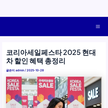
콘
텐
Mai
츠
로
Men
건
코리아세일페스타 2025 현대
너
차 할인 혜택 총정리
뛰
기
글쓴이
admin
/
2025-10-28