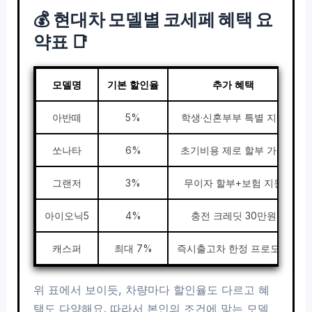
💰 현대차 모델별 코세페 혜택 요
약표 📑
모델명
기본 할인율
추가 혜택
아반떼
5%
학생·신혼부부 특별 지원
쏘나타
6%
초기비용 제로 할부 가능
그랜저
3%
무이자 할부+보험 지원
아이오닉5
4%
충전 크레딧 30만원
캐스퍼
최대 7%
즉시출고차 한정 프로모션
위 표에서 보이듯, 차량마다 할인율도 다르고 혜
택도 다양해요. 따라서 본인의 조건에 맞는 모델