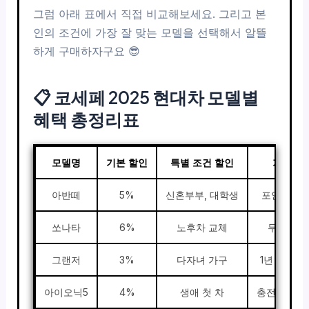
그럼 아래 표에서 직접 비교해보세요. 그리고 본
인의 조건에 가장 잘 맞는 모델을 선택해서 알뜰
하게 구매하자구요 😎
📋 코세페 2025 현대차 모델별
혜택 총정리표
모델명
기본 할인
특별 조건 할인
기타 혜
아반떼
5%
신혼부부, 대학생
포인트+사
쏘나타
6%
노후차 교체
무이자 
그랜저
3%
다자녀 가구
1년 소모품
아이오닉5
4%
생애 첫 차
충전기 설치