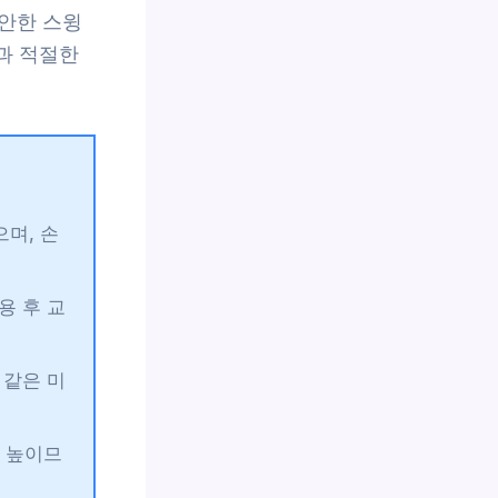
안한 스윙
립과 적절한
으며, 손
용 후 교
 같은 미
 높이므