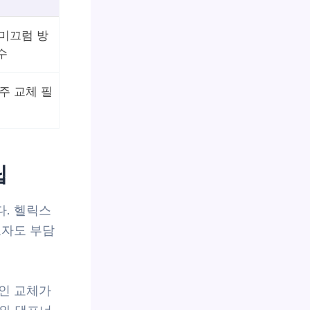
 미끄럼 방
수
주 교체 필
팁
. 헬릭스
보자도 부담
인 교체가