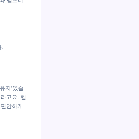
드와 댐프너
.
 유지’였습
라고요. 헬
 편안하게