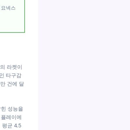
용, 요넥스
치의 라켓이
인 타구감
8만 건에 달
 잡힌 성능을
워 플레이에
평균 4.5