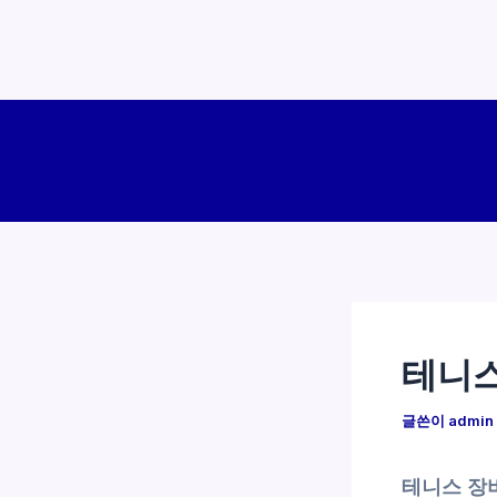
콘
텐
츠
로
건
너
뛰
기
테니스
글쓴이
admin
테니스 장