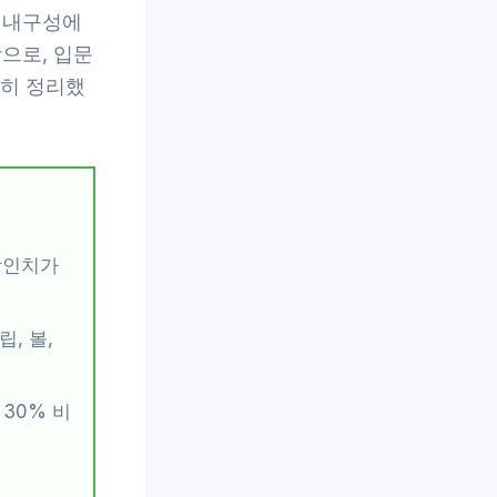
 내구성에
으로, 입문
꼼히 정리했
평방인치가
, 볼,
30% 비