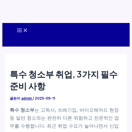
콘
Main
텐
Menu
츠
로
건
너
특수 청소부 취업, 3가지 필수
뛰
기
준비 사항
글쓴이
admin
/
2025-09-11
특수 청소부
는 고독사, 쓰레기집, 바이오해저드 현장
등 일반 청소와는 완전히 다른 위험하고 전문적인 업
무를 수행합니다. 최근 취업 수요가 늘어나면서 신입