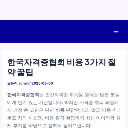
콘
텐
Mai
츠
로
Men
건
한국자격증협회 비용 3가지 절
너
약 꿀팁
뛰
기
글쓴이
admin
/
2025-09-06
한국자격증협회
는 민간자격증 취득을 원하는 많은 분들
에게 인기 있는 기관입니다. 하지만 자격증 취득 과정에
서 가장 큰 고민은 단연
비용 부담
인데요. 발급 비용부터
무료 강의 시스템, 비용 절감 꿀팁까지 최신 데이터와 실
제 후기를 바탕으로 정확히 짚어드립니다.