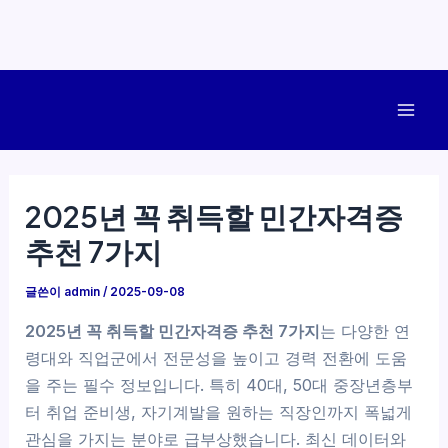
콘
텐
Mai
츠
로
Men
건
2025년 꼭 취득할 민간자격증
너
추천 7가지
뛰
기
글쓴이
admin
/
2025-09-08
2025년 꼭 취득할 민간자격증 추천 7가지
는 다양한 연
령대와 직업군에서 전문성을 높이고 경력 전환에 도움
을 주는 필수 정보입니다. 특히 40대, 50대 중장년층부
터 취업 준비생, 자기계발을 원하는 직장인까지 폭넓게
관심을 가지는 분야로 급부상했습니다. 최신 데이터와