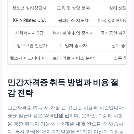
청소년 심리상담사
교육 및 상담 분야
심리 상담 전
KPIA Pilates USA
필라테스 지도자
미국 캘리포니아 주
사회복지사 2급
복지 분야 취업 준비자
국가공인 자격증으
IT 정보보안 전문가
IT 업계 종사자
실무 중심 
헬스케어 코디네이터
보건 의료 서비스 분야
실무 중심
민간자격증 취득 방법과 비용 절
감 전략
민간자격증 취득 시 가장 큰 고민은 비용과 시간입니다.
평균 발급비용은 약
9만원 선
이며, 온라인 수강과 시험
을 통한 취득이 가능해 1~3개월 내에 완료할 수 있습니
다. 특히 한국NCS자격개발원은 80가지 이상의 과정을