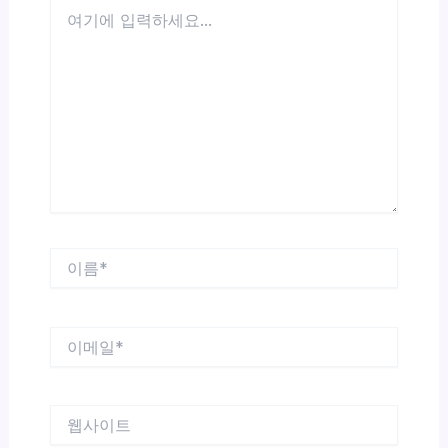
여
기
에
입
력
하
세
요...
이
름
*
이
메
일
*
웹
사