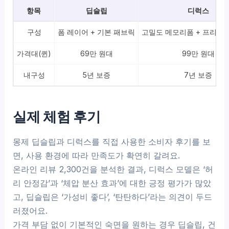
항목
딥슬립
디럭스
구성
폼 레이어 + 기본 패브릭
고밀도 메모리폼 + 프리미
가격대(퀸)
69만 원대
99만 원대
내구성
5년 보증
7년 보증
실제 체험 후기
몽제 딥슬립과 디럭스를 직접 사용한 소비자 후기를 보
면, 사용 환경에 따라 만족도가 확연히 갈려요.
온라인 리뷰 2,300건을 분석한 결과, 디럭스 모델은 ‘허
리 안정감’과 ‘체압 분산 효과’에 대한 긍정 평가가 많았
고, 딥슬립은 ‘가성비 좋다’, ‘탄탄하다’라는 의견이 두드
러졌어요.
가격 부담 없이 기본적인 숙면을 원하는 경우 딥슬립, 건