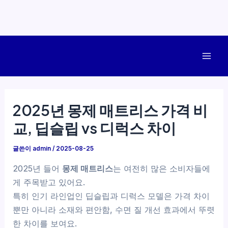
콘
텐
Mai
츠
로
Men
건
2025년 몽제 매트리스 가격 비
너
교, 딥슬립 vs 디럭스 차이
뛰
기
글쓴이
admin
/
2025-08-25
2025년 들어
몽제 매트리스
는 여전히 많은 소비자들에
게 주목받고 있어요.
특히 인기 라인업인 딥슬립과 디럭스 모델은 가격 차이
뿐만 아니라 소재와 편안함, 수면 질 개선 효과에서 뚜렷
한 차이를 보여요.