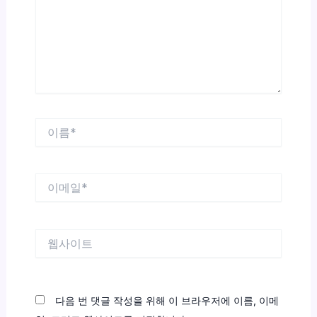
력
하
세
요...
이
름
*
이
메
일
*
웹
사
이
트
다음 번 댓글 작성을 위해 이 브라우저에 이름, 이메