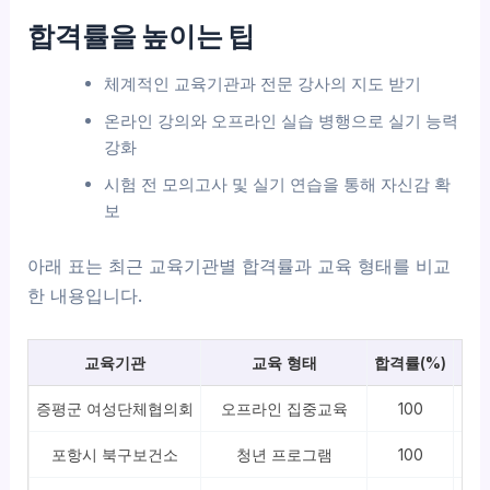
합격률을 높이는 팁
체계적인 교육기관과 전문 강사의 지도 받기
온라인 강의와 오프라인 실습 병행으로 실기 능력
강화
시험 전 모의고사 및 실기 연습을 통해 자신감 확
보
아래 표는 최근 교육기관별 합격률과 교육 형태를 비교
한 내용입니다.
교육기관
교육 형태
합격률(%)
증평군 여성단체협의회
오프라인 집중교육
100
1
포항시 북구보건소
청년 프로그램
100
국제