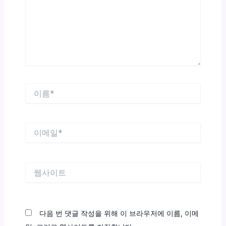
력
하
세
요...
이
름
*
이
메
일
*
웹
사
이
트
다음 번 댓글 작성을 위해 이 브라우저에 이름, 이메