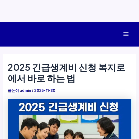
콘
텐
Mai
츠
로
Men
건
2025 긴급생계비 신청 복지로
너
에서 바로 하는 법
뛰
기
글쓴이
admin
/
2025-11-30