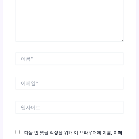
력
하
세
요...
이
름
*
이
메
일
*
웹
사
이
트
다음 번 댓글 작성을 위해 이 브라우저에 이름, 이메