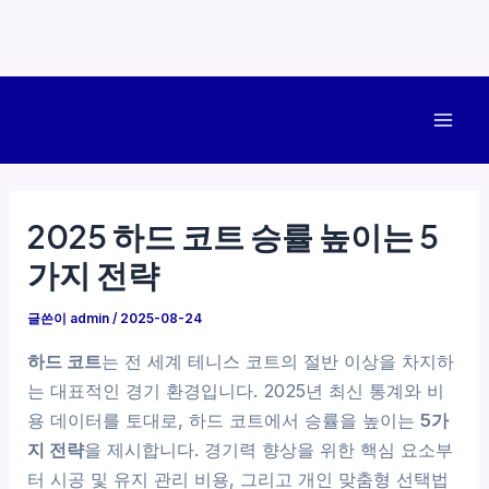
콘
텐
Mai
츠
로
Men
건
2025 하드 코트 승률 높이는 5
너
가지 전략
뛰
기
글쓴이
admin
/
2025-08-24
하드 코트
는 전 세계 테니스 코트의 절반 이상을 차지하
는 대표적인 경기 환경입니다. 2025년 최신 통계와 비
용 데이터를 토대로, 하드 코트에서 승률을 높이는
5가
지 전략
을 제시합니다. 경기력 향상을 위한 핵심 요소부
터 시공 및 유지 관리 비용, 그리고 개인 맞춤형 선택법