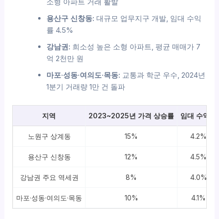
소형 아파트 거래 활발
용산구 신창동:
대규모 업무지구 개발, 임대 수익
률 4.5%
강남권:
희소성 높은 소형 아파트, 평균 매매가 7
억 2천만 원
마포·성동·여의도·목동:
교통과 학군 우수, 2024년
1분기 거래량 1만 건 돌파
지역
2023~2025년 가격 상승률
임대 수익률
노원구 상계동
15%
4.2%
용산구 신창동
12%
4.5%
강남권 주요 역세권
8%
4.0%
마포·성동·여의도·목동
10%
4.1%