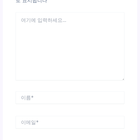
로 표시됩니다
여
기
에
입
력
하
세
요...
이
름
*
이
메
일
*