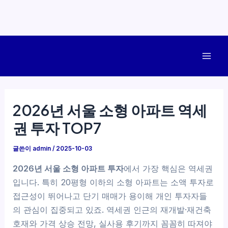
콘
텐
Mai
츠
로
Men
건
2026년 서울 소형 아파트 역세
너
권 투자 TOP7
뛰
기
글쓴이
admin
/
2025-10-03
2026년 서울 소형 아파트 투자
에서 가장 핵심은 역세권
입니다. 특히 20평형 이하의 소형 아파트는 소액 투자로
접근성이 뛰어나고 단기 매매가 용이해 개인 투자자들
의 관심이 집중되고 있죠. 역세권 인근의 재개발·재건축
호재와 가격 상승 전망, 실사용 후기까지 꼼꼼히 따져야