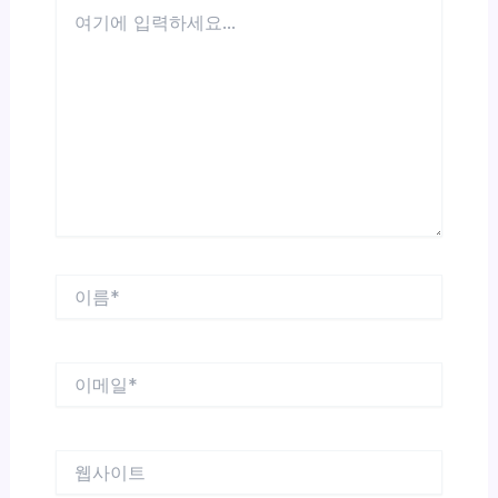
여
기
에
입
력
하
세
요...
이
름
*
이
메
일
*
웹
사