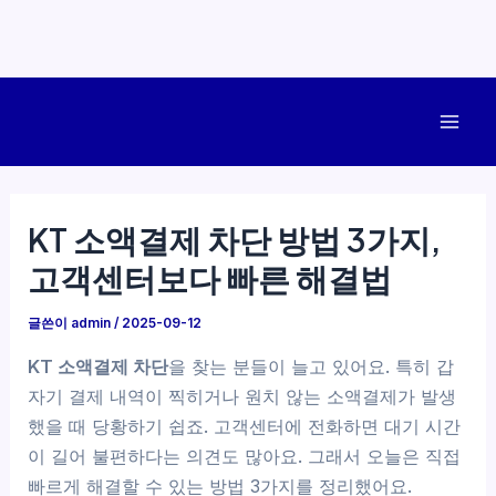
콘
텐
Mai
츠
로
Men
건
KT 소액결제 차단 방법 3가지,
너
고객센터보다 빠른 해결법
뛰
기
글쓴이
admin
/
2025-09-12
KT 소액결제 차단
을 찾는 분들이 늘고 있어요. 특히 갑
자기 결제 내역이 찍히거나 원치 않는 소액결제가 발생
했을 때 당황하기 쉽죠. 고객센터에 전화하면 대기 시간
이 길어 불편하다는 의견도 많아요. 그래서 오늘은 직접
빠르게 해결할 수 있는 방법 3가지를 정리했어요.