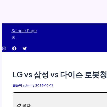
콘
Sample Page
텐
홈
츠
로
건
너
뛰
LG vs 삼성 vs 다이슨 로
기
글쓴이
admin
/
2025-10-11
📋 목차