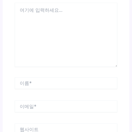
여
기
에
입
력
하
세
요...
이
름
*
이
메
일
*
웹
사