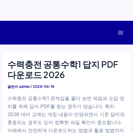
콘
텐
Mai
츠
로
Men
건
수력충전 공통수학1 답지 PDF
너
다운로드 2026
뛰
기
글쓴이
admin
/
2026-04-19
수력충전 공통수학1 문제집을 풀다 보면 채점과 오답 정
리를 위해 답지 PDF를 찾는 경우가 많습니다. 특히
2026 대비 교재는 개정 내용이 반영되면서 기존 답지와
혼동되는 경우도 있어 정확한 파일 확인이 중요합니다.
아래에서 안전하게 다운로드하는 방법과 활용 방법까지